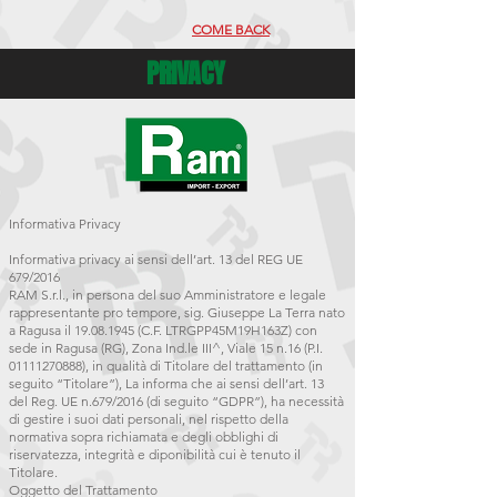
COME BACK
PRIVACY
Informativa Privacy
Informativa privacy ai sensi dell’art. 13 del REG UE
679/2016
RAM S.r.l., in persona del suo Amministratore e legale
rappresentante pro tempore, sig. Giuseppe La Terra nato
a Ragusa il
19.08.1945
(C.F. LTRGPP45M19H163Z) con
sede in Ragusa (RG), Zona Ind.le III^, Viale 15 n.16 (P.I.
01111270888)
, in qualità di Titolare del trattamento (in
seguito “Titolare”), La informa che ai sensi dell’art. 13
del Reg. UE n.679/2016 (di seguito “GDPR”), ha necessità
di gestire i suoi dati personali, nel rispetto della
normativa sopra richiamata e degli obblighi di
riservatezza, integrità e diponibilità cui è tenuto il
Titolare.
Oggetto del Trattamento