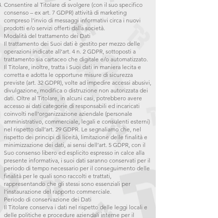
Consentire al Titolare di svolgere (con il suo specifico
consenso – ex art. 7 GDPR) attività di marketing
compreso l’invio di messaggi informativi circa i nuovi
prodotti e/o servizi offerti dalla società.
Modalità del trattamento dei Dati
Il trattamento dei Suoi dati è gestito per mezzo delle
operazioni indicate all’art. 4 n. 2 GDPR, sottoposti a
trattamento sia cartaceo che digitale e/o automatizzato.
Il Titolare, inoltre, tratta i Suoi dati in maniera lecita e
corretta e adotta le opportune misure di sicurezza
previste (art. 32 GDPR), volte ad impedire accessi abusivi,
divulgazione, modifica o distruzione non autorizzata dei
dati. Oltre al Titolare, in alcuni casi, potrebbero avere
accesso ai dati categorie di responsabili ed incaricati
coinvolti nell’organizzazione aziendale (personale
amministrativo, commerciale, legali e consulenti esterni)
nel rispetto dall’art. 29 GDPR. Le segnaliamo che, nel
rispetto dei principi di liceità, limitazione delle finalità e
minimizzazione dei dati, ai sensi dell’art. 5 GDPR, con il
Suo consenso libero ed esplicito espresso in calce alla
presente informativa, i suoi dati saranno conservati per il
periodo di tempo necessario per il conseguimento delle
finalità per le quali sono raccolti e trattati,
rappresentando che gli stessi sono essenziali per
l’instaurazione del rapporto commerciale.
Periodo di conservazione dei Dati
Il Titolare conserva i dati nel rispetto delle leggi locali e
delle politiche e procedure aziendali interne per il