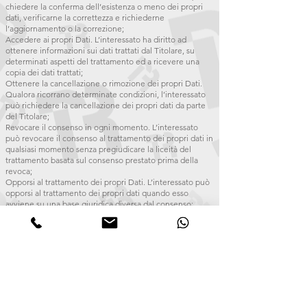
chiedere la conferma dell’esistenza o meno dei propri
dati, verificarne la correttezza e richiederne
l’aggiornamento o la correzione;
Accedere ai propri Dati. L’interessato ha diritto ad
ottenere informazioni sui dati trattati dal Titolare, su
determinati aspetti del trattamento ed a ricevere una
copia dei dati trattati;
Ottenere la cancellazione o rimozione dei propri Dati.
Qualora ricorrano determinate condizioni, l’interessato
può richiedere la cancellazione dei propri dati da parte
del Titolare;
Revocare il consenso in ogni momento. L’interessato
può revocare il consenso al trattamento dei propri dati in
qualsiasi momento senza pregiudicare la liceità del
trattamento basata sul consenso prestato prima della
revoca;
Opporsi al trattamento dei propri Dati. L’interessato può
opporsi al trattamento dei propri dati quando esso
avviene su una base giuridica diversa dal consenso;
Ottenere la limitazione del trattamento. Qualora
ricorrano determinate condizioni, l’interessato può
richiedere la limitazione del trattamento dei propri dati.
In tal caso il Titolare non tratterà i dati per alcun altro
scopo se non per la loro conservazione;
Ricevere i propri Dati o farli trasferire ad altro titolare.
L’interessato ha diritto di ricevere i propri dati in formato
strutturato, di uso comune e leggibile da dispositivo
automatico e, ove tecnicamente fattibile, di ottenerne il