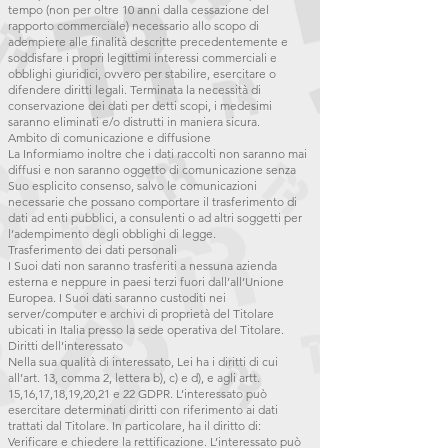
tempo (non per oltre 10 anni dalla cessazione del
rapporto commerciale) necessario allo scopo di
adempiere alle finalità descritte precedentemente e
soddisfare i propri legittimi interessi commerciali e
obblighi giuridici, ovvero per stabilire, esercitare o
difendere diritti legali. Terminata la necessità di
conservazione dei dati per detti scopi, i medesimi
saranno eliminati e/o distrutti in maniera sicura.
Ambito di comunicazione e diffusione
La Informiamo inoltre che i dati raccolti non saranno mai
diffusi e non saranno oggetto di comunicazione senza
Suo esplicito consenso, salvo le comunicazioni
necessarie che possano comportare il trasferimento di
dati ad enti pubblici, a consulenti o ad altri soggetti per
l’adempimento degli obblighi di legge.
Trasferimento dei dati personali
I Suoi dati non saranno trasferiti a nessuna azienda
esterna e neppure in paesi terzi fuori dall’all’Unione
Europea. I Suoi dati saranno custoditi nei
server/computer e archivi di proprietà del Titolare
ubicati in Italia presso la sede operativa del Titolare.
Diritti dell’interessato
Nella sua qualità di interessato, Lei ha i diritti di cui
all’art. 13, comma 2, lettera b), c) e d), e agli artt.
15,16,17,18,19,20,21 e 22 GDPR. L’interessato può
esercitare determinati diritti con riferimento ai dati
trattati dal Titolare. In particolare, ha il diritto di:
Verificare e chiedere la rettificazione. L’interessato può