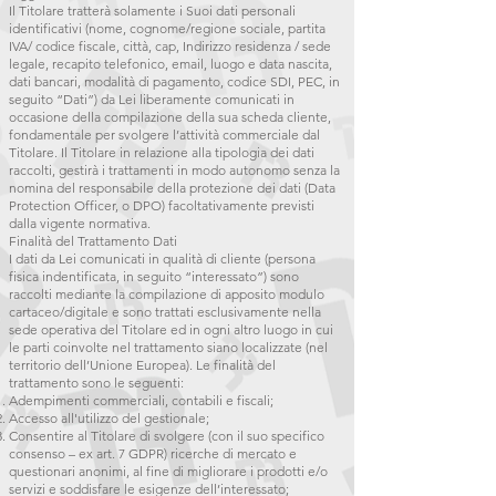
Il Titolare tratterà solamente i Suoi dati personali
identificativi (nome, cognome/regione sociale, partita
IVA/ codice fiscale, città, cap, Indirizzo residenza / sede
legale, recapito telefonico, email, luogo e data nascita,
dati bancari, modalità di pagamento, codice SDI, PEC, in
seguito “Dati”) da Lei liberamente comunicati in
occasione della compilazione della sua scheda cliente,
fondamentale per svolgere l’attività commerciale dal
Titolare. Il Titolare in relazione alla tipologia dei dati
raccolti, gestirà i trattamenti in modo autonomo senza la
nomina del responsabile della protezione dei dati (Data
Protection Officer, o DPO) facoltativamente previsti
dalla vigente normativa.
Finalità del Trattamento Dati
I dati da Lei comunicati in qualità di cliente (persona
fisica indentificata, in seguito “interessato”) sono
raccolti mediante la compilazione di apposito modulo
cartaceo/digitale e sono trattati esclusivamente nella
sede operativa del Titolare ed in ogni altro luogo in cui
le parti coinvolte nel trattamento siano localizzate (nel
territorio dell’Unione Europea). Le finalità del
trattamento sono le seguenti:
Adempimenti commerciali, contabili e fiscali;
Accesso all'utilizzo del gestionale;
Consentire al Titolare di svolgere (con il suo specifico
consenso – ex art. 7 GDPR) ricerche di mercato e
questionari anonimi, al fine di migliorare i prodotti e/o
servizi e soddisfare le esigenze dell’interessato;